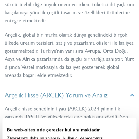
sürdürülebilirliğe büyük önem verirken, tüketici ihtiyaçlarını
karşılamaya yönelik çeşitli tasarım ve özellikleri ürünlerine
entegre etmektedir.
Arçelik, global bir marka olarak dünya genelindeki birçok
ülkede üretim tesisleri, satış ve pazarlama ofisleri ile faaliyet
göstermektedir. Türkiye'nin yanı sıra Avrupa, Orta Doğu,
Asya ve Afrika pazarlarında da güçlü bir varlığa sahiptir. Yurt
dışında Vestel markasıyla da faaliyet göstererek global
arenada başarı elde etmektedir.
Arçelik Hisse (ARCLK) Yorum ve Analiz
Arçelik hisse senedinin fiyatı (ARCLK) 2024 yılının ilk
yarısında 195 TL'ye yükselerek tepe noktasını gördü. Son
12 aylık performansını incelediğimizde ise ciddi bir
Bu web-sitesinde çerezler kullanılmaktadır
dalgalanma yaşayan hissenin %0.42 değer artışı yaşadığını
Ziyaretinizi daha iyi anlamak, kullanıcı deneyiminizi