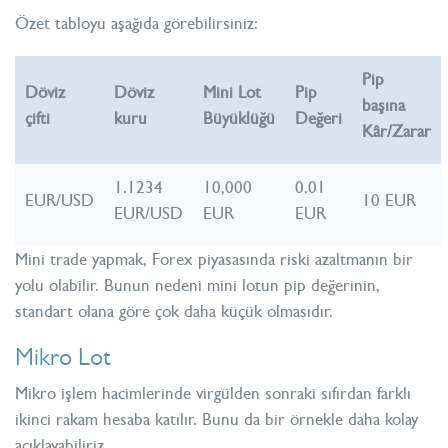
Özet tabloyu aşağıda görebilirsiniz:
Pip
Döviz
Döviz
Mini Lot
Pip
başına
çifti
kuru
Büyüklüğü
Değeri
Kâr/Zarar
1.1234
10,000
0.01
EUR/USD
10 EUR
EUR/USD
EUR
EUR
Mini trade yapmak,
Forex
piyasasında riski azaltmanın bir
yolu olabilir. Bunun nedeni mini lotun
pip
değerinin,
standart olana göre çok daha küçük olmasıdır.
Mikro Lot
Mikro işlem hacimlerinde virgülden sonraki sıfırdan farklı
ikinci rakam hesaba katılır. Bunu da bir örnekle daha kolay
açıklayabiliriz.