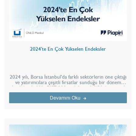
2024’te En Çok Yükselen Endeksler
2024 yılı, Borsa İstanbul'da farklı sektörlerin öne çıktığı
ve yatırımcılara çeşitli fırsatlar sunduğu bir dönem
olarak kaydedildi. BIST 100 endeksi, yılı %31,6 oranında
değer kazanarak tamamladı ve böylece art arda altı yıl
Devamını Oku
boyunca yükseliş serisini sürdürdü.