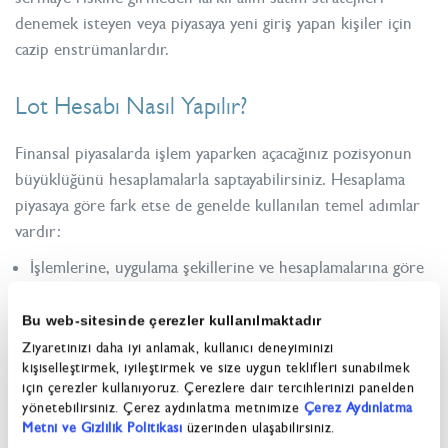
denemek isteyen veya piyasaya yeni giriş yapan kişiler için
cazip enstrümanlardır.
Lot Hesabı Nasıl Yapılır?
Finansal piyasalarda işlem yaparken açacağınız pozisyonun
büyüklüğünü hesaplamalarla saptayabilirsiniz. Hesaplama
piyasaya göre fark etse de genelde kullanılan temel adımlar
vardır:
İşlemlerine, uygulama şekillerine ve hesaplamalarına göre
kriterlerinize en uygun piyasayı seçerek başlayabilirsiniz.
Riske atılabilecek, kaybetmeyi göze aldığınız miktarı
Bu web-sitesinde çerezler kullanılmaktadır
belirleyerek tolerasyon sınırlarınızı çizmelisiniz.
Ziyaretinizi daha iyi anlamak, kullanıcı deneyiminizi
kişiselleştirmek, iyileştirmek ve size uygun teklifleri sunabilmek
Enstrümanın getirilerine ve hesabınızın büyüklüğüyle
için çerezler kullanıyoruz. Çerezlere dair tercihlerinizi panelden
tolere edebileceğiniz risk potansiyeline göre bir pozisyon
yönetebilirsiniz. Çerez aydınlatma metnimize
Çerez Aydınlatma
hacmi belirleyebilirsiniz.
Metni ve Gizlilik Politikası
üzerinden ulaşabilirsiniz.