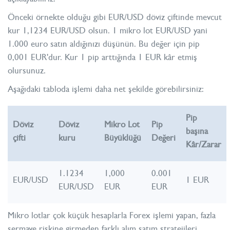
Önceki örnekte olduğu gibi EUR/USD döviz çiftinde mevcut
kur 1,1234 EUR/USD olsun. 1 mikro lot EUR/USD yani
1.000 euro satın aldığınızı düşünün. Bu değer için pip
0,001 EUR'dur. Kur 1 pip arttığında 1 EUR kâr etmiş
olursunuz.
Aşağıdaki tabloda işlemi daha net şekilde görebilirsiniz:
Pip
Döviz
Döviz
Mikro Lot
Pip
başına
çifti
kuru
Büyüklüğü
Değeri
Kâr/Zarar
1.1234
1,000
0.001
EUR/USD
1 EUR
EUR/USD
EUR
EUR
Mikro lotlar çok küçük hesaplarla Forex işlemi yapan, fazla
sermaye riskine girmeden farklı alım satım stratejileri