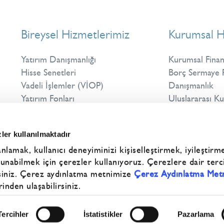
Bireysel Hizmetlerimiz
Kurumsal H
Yatırım Danışmanlığı
Kurumsal Fina
Hisse Senetleri
Borç Sermaye P
Vadeli İşlemler (VİOP)
Danışmanlık
Yatırım Fonları
Uluslararası Ku
Eurobond Yatırımı
Dijital Kanallar
ler kullanılmaktadır
Yurt Dışı Borsalar
anlamak, kullanıcı deneyiminizi kişiselleştirmek, iyileştirm
 sunabilmek için çerezler kullanıyoruz. Çerezlere dair terci
siniz. Çerez aydınlatma metnimize
Çerez Aydınlatma Metn
inden ulaşabilirsiniz.
Tercihler
İstatistikler
Pazarlama
© 2026. ÜNLÜ Menkul. Tüm haklar saklıdır.