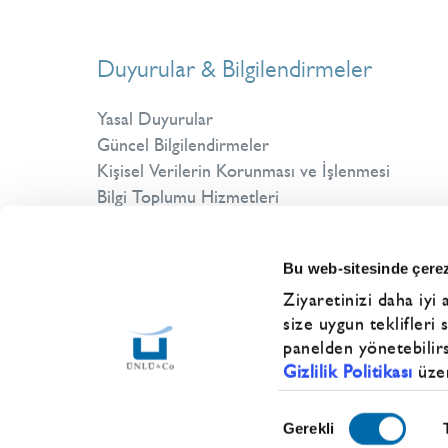
Duyurular & Bilgilendirmeler
Yasal Duyurular
Güncel Bilgilendirmeler
Kişisel Verilerin Korunması ve İşlenmesi
Bilgi Toplumu Hizmetleri
YTM Duyuruları
Emir Kabulüne İlişkin Kurul Kararı
Bu web-sitesinde çerez
Ziyaretinizi daha iyi 
size uygun teklifleri
panelden yönetebilir
Gizlilik Politikası
üzer
Onay
Gerekli
Seçimi