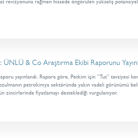
iyat revizyonuna rağmen hissede öngörülen yükseliş potansiyel
: ÜNLÜ & Co Araştırma Ekibi Raporunu Yayınl
oru yayınlandı. Rapora göre, Petkim için “Tut” tavsiyesi kor
ozulmanın petrokimya sektöründe yakın vadeli görünümü belirgin
rün zincirlerinde fiyatlamayı desteklediği vurgulanıyor.