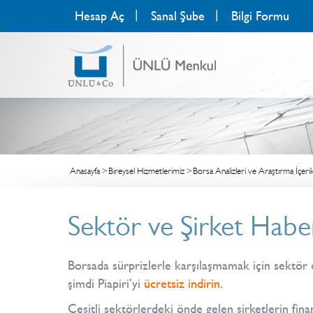
Hesap Aç
Sanal Şube
Bilgi Formu
Anasayfa
Bireysel Hizmetlerimiz
Borsa Analizleri ve Araştırma İçerik
Sektör ve Şirket Haber
Borsada sürprizlerle karşılaşmamak için sektör di
şimdi Piapiri’yi
ücretsiz indirin
.
Çeşitli sektörlerdeki önde gelen şirketlerin fina