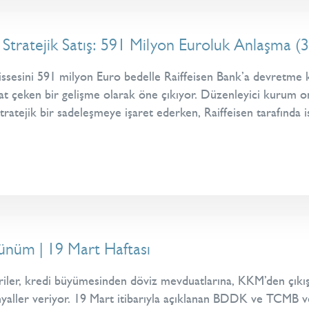
ratejik Satış: 591 Milyon Euroluk Anlaşma (
sesini 591 milyon Euro bedelle Raiffeisen Bank’a devretme kar
kkat çeken bir gelişme olarak öne çıkıyor. Düzenleyici kurum
stratejik bir sadeleşmeye işaret ederken, Raiffeisen tarafında 
ünüm | 19 Mart Haftası
veriler, kredi büyümesinden döviz mevduatlarına, KKM’den çıkı
nyaller veriyor. 19 Mart itibarıyla açıklanan BDDK ve TCMB ve