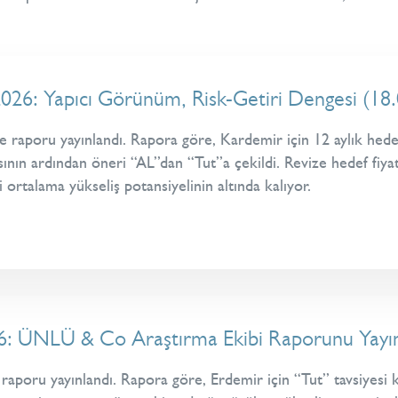
26: Yapıcı Görünüm, Risk-Getiri Dengesi (18
aporu yayınlandı. Rapora göre, Kardemir için 12 aylık hedef 
sının ardından öneri “AL”dan “Tut”a çekildi. Revize hedef fiya
ortalama yükseliş potansiyelinin altında kalıyor.
6: ÜNLÜ & Co Araştırma Ekibi Raporunu Yayın
poru yayınlandı. Rapora göre, Erdemir için “Tut” tavsiyesi ko