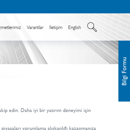
zmetlerimiz
Varantlar
İletişim
English
Bilgi Formu
akip edin. Daha iyi bir yatırım deneyimi için
al piyasaları yorumlama alışkanlığı kazanmanıza