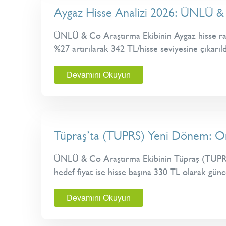
Aygaz Hisse Analizi 2026: ÜNLÜ & 
ÜNLÜ & Co Araştırma Ekibinin Aygaz hisse rapor
%27 artırılarak 342 TL/hisse seviyesine çıkarıl
Devamını Okuyun
Tüpraş’ta (TUPRS) Yeni Dönem: Ort
ÜNLÜ & Co Araştırma Ekibinin Tüpraş (TUPRS) h
hedef fiyat ise hisse başına 330 TL olarak günc
Devamını Okuyun