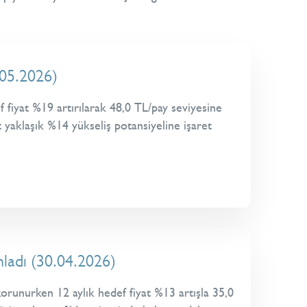
.05.2026)
fiyat %19 artırılarak 48,0 TL/pay seviyesine
t yaklaşık %14 yükseliş potansiyeline işaret
ladı (30.04.2026)
runurken 12 aylık hedef fiyat %13 artışla 35,0