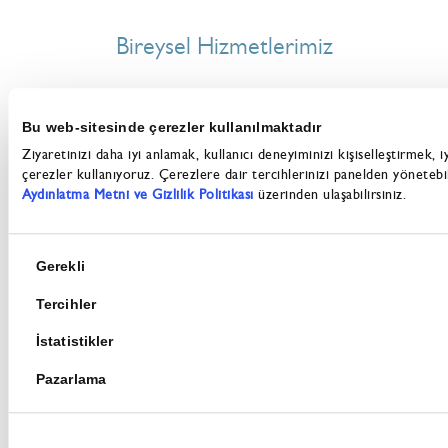
Bireysel Hizmetlerimiz
Yatırım Danışmanlığı
Hisse Senetleri
Bu web-sitesinde çerezler kullanılmaktadır
Vadeli İşlemler (VİOP)
Ziyaretinizi daha iyi anlamak, kullanıcı deneyiminizi kişiselleştirmek, 
Yatırım Fonları
çerezler kullanıyoruz. Çerezlere dair tercihlerinizi panelden yöneteb
Aydınlatma Metni ve Gizlilik Politikası
üzerinden ulaşabilirsiniz.
Eurobond Yatırımı
Dijital Kanallar
Yurt Dışı Borsalar
Onay
Gerekli
Seçimi
Tercihler
Kurumsal Hizmetlerimiz
İstatistikler
Kurumsal Finansman Danışmanlığı
Pazarlama
Borç Sermaye Piyasaları ve Danışmanlık
Uluslararası Kurumsal Satış