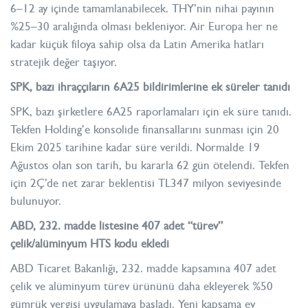
6–12 ay içinde tamamlanabilecek. THY’nin nihai payının
%25–30 aralığında olması bekleniyor. Air Europa her ne
kadar küçük filoya sahip olsa da Latin Amerika hatları
stratejik değer taşıyor.
SPK, bazı ihraççıların 6A25 bildirimlerine ek süreler tanıdı
SPK, bazı şirketlere 6A25 raporlamaları için ek süre tanıdı.
Tekfen Holding’e konsolide finansallarını sunması için 20
Ekim 2025 tarihine kadar süre verildi. Normalde 19
Ağustos olan son tarih, bu kararla 62 gün ötelendi. Tekfen
için 2Ç’de net zarar beklentisi TL347 milyon seviyesinde
bulunuyor.
ABD, 232. madde listesine 407 adet “türev”
çelik/alüminyum HTS kodu ekledi
ABD Ticaret Bakanlığı, 232. madde kapsamına 407 adet
çelik ve alüminyum türev ürününü daha ekleyerek %50
gümrük vergisi uygulamaya başladı. Yeni kapsama ev