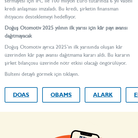
sermayesi için IFC ile 100 milyon Euro tutarında 6 yıl vadeli
kredi anlaşması imzaladı. Bu kredi, şirketin finansman
ihtiyacını desteklemeyi hedefliyor.
Doğuş Otomotiv 2025 yılının ilk yarısı için kâr payı avansı
dağıtmayacak
Doğuş Otomotiv ayrıca 2025’in ilk yarısında oluşan kâr
üzerinden kâr payı avansı dağıtmama kararı aldı. Bu kararın
şirket bilançosu üzerinde nötr etkisi olacağı öngörülüyor.
Bülteni detaylı görmek için
tıklayın
.
DOAS
OBAMS
ALARK
E