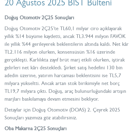
20 Ağustos 2025 BIST Bülteni
Doğuş Otomotiv 2Ç25 Sonuçları
Doğuş Otomotiv 2Ç25’te TL60,1 milyar ciro açıklayarak
yıllık %14 büyüme kaydetti, ancak TL3.944 milyon FAVÖK
ile yıllık %44 gerileyerek beklentilerin altında kaldı. Net kâr
TL2.116 milyon olurken, konsensüsün %16 üzerinde
gerçekleşti. Karlılıkta zayıf brüt marj etkili olurken, iştirak
gelirleri net kârı destekledi. Şirket satış hedefini 130 bin
adedin üzerine, yatırım harcaması beklentisini ise TL5,7
milyara yükseltti. Ancak artan stok birikimiyle net borç
TL19,7 milyara çıktı. Doğuş, araç bulunurluğundaki artışın
marjları baskılamaya devam etmesini bekliyor.
Detaylar için
Doğuş Otomotiv (DOAS) 2. Çeyrek 2025
Sonuçları
yazımıza göz atabilirsiniz.
Oba Makarna 2Ç25 Sonuçları