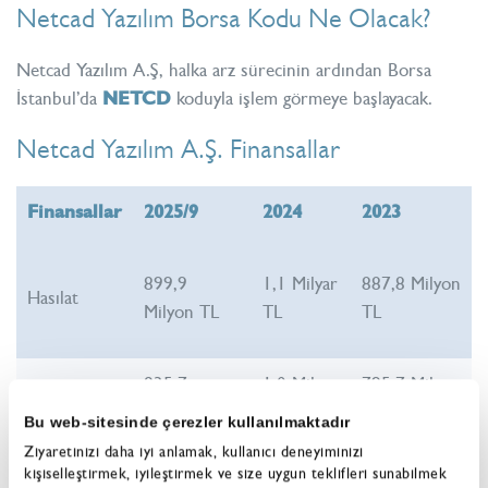
Netcad Yazılım Borsa Kodu Ne Olacak?
Netcad Yazılım A.Ş, halka arz sürecinin ardından Borsa
İstanbul’da
NETCD
koduyla işlem görmeye başlayacak.
Netcad Yazılım A.Ş. Finansallar
Finansallar
2025/9
2024
2023
899,9
1,1 Milyar
887,8 Milyon
Hasılat
Milyon TL
TL
TL
835,7
1,0 Milyar
795,7 Milyon
Brüt Kâr
Milyon TL
TL
TL
Bu web-sitesinde çerezler kullanılmaktadır
Ziyaretinizi daha iyi anlamak, kullanıcı deneyiminizi
kişiselleştirmek, iyileştirmek ve size uygun teklifleri sunabilmek