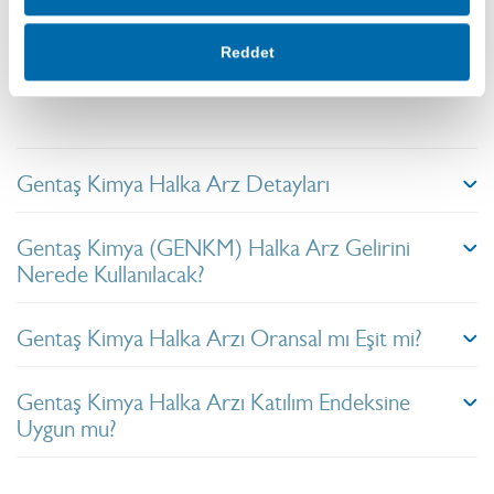
ürün gruplarında üretim yapmaktadır. Bu ürünler inşaat,
mobilya, otomotiv, döküm, izolasyon ve deri gibi farklı
Reddet
sektörlerde kullanılmaktadır.
Gentaş Kimya Halka Arz Detayları
Gentaş Kimya (GENKM) Halka Arz Gelirini
Nerede Kullanılacak?
Gentaş Kimya Halka Arzı Oransal mı Eşit mi?
Gentaş Kimya Halka Arzı Katılım Endeksine
Uygun mu?